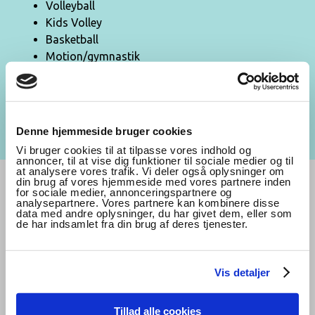
Volleyball
Kids Volley
Basketball
Motion/gymnastik
Bordtennis
Fægtning
Dette er nogle af de aktiviteter der foregår i
Denne hjemmeside bruger cookies
Vojenshallerne.
Vi bruger cookies til at tilpasse vores indhold og
annoncer, til at vise dig funktioner til sociale medier og til
at analysere vores trafik. Vi deler også oplysninger om
din brug af vores hjemmeside med vores partnere inden
for sociale medier, annonceringspartnere og
Specielle arrangementer
analysepartnere. Vores partnere kan kombinere disse
data med andre oplysninger, du har givet dem, eller som
de har indsamlet fra din brug af deres tjenester.
Du kan leje idrætshallerne til fx til polterabend,
firmafester, børnefødselsdage osv.
Vis detaljer
Send en mail
kontakt@vojenshallerne.dk eller
ring på tlf. 7434 8200
Tillad alle cookies