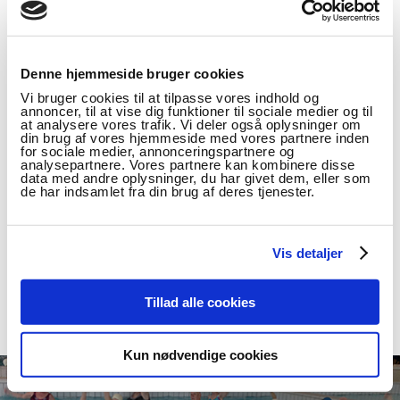
Motionssvømning
Onsdag kl. 11.00-12.00
Denne hjemmeside bruger cookies
Torsdag kl. 12.00-14.00
(fra uge 35 til uge 41
Vi bruger cookies til at tilpasse vores indhold og
begge inkl.)
annoncer, til at vise dig funktioner til sociale medier og til
at analysere vores trafik. Vi deler også oplysninger om
din brug af vores hjemmeside med vores partnere inden
Der vil ikke være tændt sauna, spabad eller
for sociale medier, annonceringspartnere og
dampbad, da dette er tiltænkt de kunder, der
analysepartnere. Vores partnere kan kombinere disse
data med andre oplysninger, du har givet dem, eller som
alene ønsker at svømmetræne.
de har indsamlet fra din brug af deres tjenester.
Prisen
Vis detaljer
kr. 30,- der betales fra gang til gang inde i
svømmehallen eller via Mobile Pay.
Tillad alle cookies
Kun nødvendige cookies